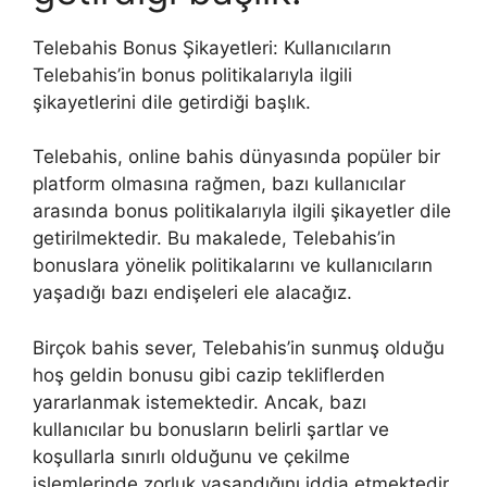
Telebahis Bonus Şikayetleri: Kullanıcıların
Telebahis’in bonus politikalarıyla ilgili
şikayetlerini dile getirdiği başlık.
Telebahis, online bahis dünyasında popüler bir
platform olmasına rağmen, bazı kullanıcılar
arasında bonus politikalarıyla ilgili şikayetler dile
getirilmektedir. Bu makalede, Telebahis’in
bonuslara yönelik politikalarını ve kullanıcıların
yaşadığı bazı endişeleri ele alacağız.
Birçok bahis sever, Telebahis’in sunmuş olduğu
hoş geldin bonusu gibi cazip tekliflerden
yararlanmak istemektedir. Ancak, bazı
kullanıcılar bu bonusların belirli şartlar ve
koşullarla sınırlı olduğunu ve çekilme
işlemlerinde zorluk yaşandığını iddia etmektedir.