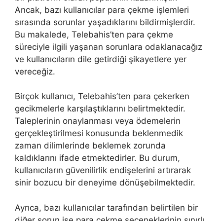
Ancak, bazı kullanıcılar para çekme işlemleri
sırasında sorunlar yaşadıklarını bildirmişlerdir.
Bu makalede, Telebahis’ten para çekme
süreciyle ilgili yaşanan sorunlara odaklanacağız
ve kullanıcıların dile getirdiği şikayetlere yer
vereceğiz.
Birçok kullanıcı, Telebahis’ten para çekerken
gecikmelerle karşılaştıklarını belirtmektedir.
Taleplerinin onaylanması veya ödemelerin
gerçekleştirilmesi konusunda beklenmedik
zaman dilimlerinde beklemek zorunda
kaldıklarını ifade etmektedirler. Bu durum,
kullanıcıların güvenilirlik endişelerini artırarak
sinir bozucu bir deneyime dönüşebilmektedir.
Ayrıca, bazı kullanıcılar tarafından belirtilen bir
diğer sorun ise para çekme seçeneklerinin sınırlı