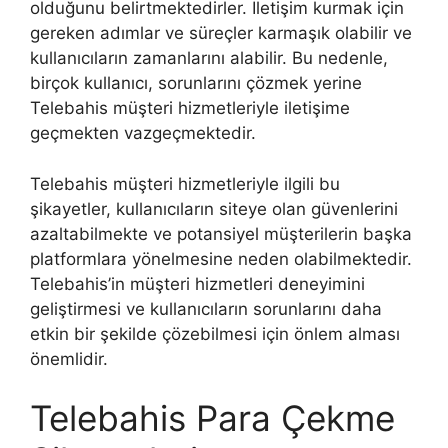
olduğunu belirtmektedirler. İletişim kurmak için
gereken adımlar ve süreçler karmaşık olabilir ve
kullanıcıların zamanlarını alabilir. Bu nedenle,
birçok kullanıcı, sorunlarını çözmek yerine
Telebahis müşteri hizmetleriyle iletişime
geçmekten vazgeçmektedir.
Telebahis müşteri hizmetleriyle ilgili bu
şikayetler, kullanıcıların siteye olan güvenlerini
azaltabilmekte ve potansiyel müşterilerin başka
platformlara yönelmesine neden olabilmektedir.
Telebahis’in müşteri hizmetleri deneyimini
geliştirmesi ve kullanıcıların sorunlarını daha
etkin bir şekilde çözebilmesi için önlem alması
önemlidir.
Telebahis Para Çekme