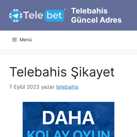
İçeriğe
Telebahis
atla
Güncel Adres
Menü
Telebahis Şikayet
7 Eylül 2023
yazar
telebahis