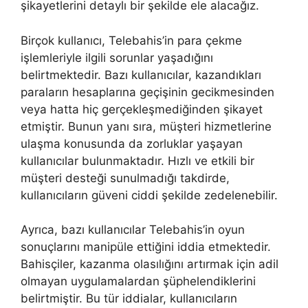
şikayetlerini detaylı bir şekilde ele alacağız.
Birçok kullanıcı, Telebahis’in para çekme
işlemleriyle ilgili sorunlar yaşadığını
belirtmektedir. Bazı kullanıcılar, kazandıkları
paraların hesaplarına geçişinin gecikmesinden
veya hatta hiç gerçekleşmediğinden şikayet
etmiştir. Bunun yanı sıra, müşteri hizmetlerine
ulaşma konusunda da zorluklar yaşayan
kullanıcılar bulunmaktadır. Hızlı ve etkili bir
müşteri desteği sunulmadığı takdirde,
kullanıcıların güveni ciddi şekilde zedelenebilir.
Ayrıca, bazı kullanıcılar Telebahis’in oyun
sonuçlarını manipüle ettiğini iddia etmektedir.
Bahisçiler, kazanma olasılığını artırmak için adil
olmayan uygulamalardan şüphelendiklerini
belirtmiştir. Bu tür iddialar, kullanıcıların