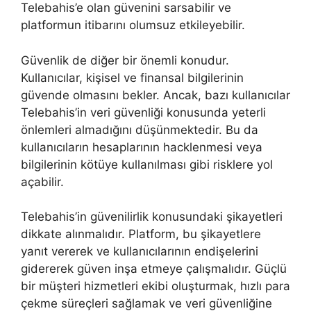
Telebahis’e olan güvenini sarsabilir ve
platformun itibarını olumsuz etkileyebilir.
Güvenlik de diğer bir önemli konudur.
Kullanıcılar, kişisel ve finansal bilgilerinin
güvende olmasını bekler. Ancak, bazı kullanıcılar
Telebahis’in veri güvenliği konusunda yeterli
önlemleri almadığını düşünmektedir. Bu da
kullanıcıların hesaplarının hacklenmesi veya
bilgilerinin kötüye kullanılması gibi risklere yol
açabilir.
Telebahis’in güvenilirlik konusundaki şikayetleri
dikkate alınmalıdır. Platform, bu şikayetlere
yanıt vererek ve kullanıcılarının endişelerini
gidererek güven inşa etmeye çalışmalıdır. Güçlü
bir müşteri hizmetleri ekibi oluşturmak, hızlı para
çekme süreçleri sağlamak ve veri güvenliğine