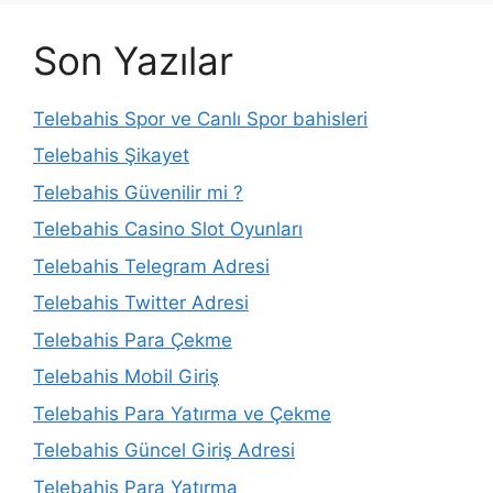
Son Yazılar
Telebahis Spor ve Canlı Spor bahisleri
Telebahis Şikayet
Telebahis Güvenilir mi ?
Telebahis Casino Slot Oyunları
Telebahis Telegram Adresi
Telebahis Twitter Adresi
Telebahis Para Çekme
Telebahis Mobil Giriş
Telebahis Para Yatırma ve Çekme
Telebahis Güncel Giriş Adresi
Telebahis Para Yatırma