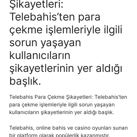
Şikayetleri:
Telebahis’ten para
çekme işlemleriyle ilgili
sorun yaşayan
kullanıcıların
şikayetlerinin yer aldığı
başlık.
Telebahis Para Çekme Şikayetleri: Telebahis’ten
para çekme işlemleriyle ilgili sorun yaşayan
kullanıcıların şikayetlerinin yer aldığı başlık.
Telebahis, online bahis ve casino oyunları sunan
bir platform olarak popülerlik kazanmıştır.