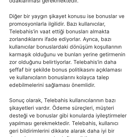
odaklanması gerekmektedir.
Diğer bir yaygın şikayet konusu ise bonuslar ve
promosyonlarla ilgilidir. Bazı kullanıcılar,
Telebahis’in vaat ettiği bonusları almakta
zorlandıklarını ifade ediyorlar. Ayrıca, bazı
kullanıcılar bonuslardaki dönüşüm koşullarının
karmaşık olduğunu ve bunları yerine getirmenin
zor olduğunu belirtiyorlar. Telebahis’in daha
şeffaf bir şekilde bonus politikasını açıklaması
ve kullanıcıların bonuslarını kolayca talep
edebilmelerini sağlaması önemlidir.
Sonuç olarak, Telebahis kullanıcılarının bazı
şikayetleri vardır. Ödeme süreçleri, müşteri
desteği ve bonuslar gibi konularda iyileştirmeler
yapılması gerekmektedir. Telebahis, kullanıcı
geri bildirimlerini dikkate alarak daha iyi bir