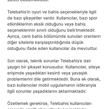
Telebahis’in oyun ve bahis seçenekleriyle ilgili
de bazı şikayetler vardır. Kullanıcılar, bazı spor
etkinliklerinin eksik olduğunu veya bahis
seçeneklerinin sınırlı olduğunu belirtmektedir.
Ayrıca, canlı bahis bölümünde sunulan oranların
diğer sitelerle karşılaştırıldığında düşük
olduğunu ifade eden kullanıcılar da mevcuttur.
Son olarak, teknik sorunlar Telebahis’e dair
yaygın bir şikayet konusudur. Kullanıcılar, siteye
erişimde yaşadıkları kesinti veya yavaşlık
problemlerini dile getirmektedir. Buna ek olarak,
bazı kullanıcılar mobil uygulamanın istikrarıyla
ilgili sorunlar yaşadıklarını aktarmaktadır.
Özetlemek gerekirse, Telebahis kullanıcıları